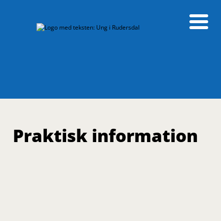
Praktisk information
Sæson 2026/2027
Tilmeldingen til den kommende sæson af
fritidsundervisningen åbner den 11. juni kl.
18.00 her på tilmeldingssiden.