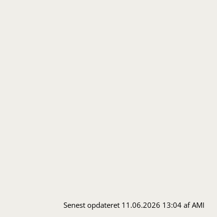
Friplads
Det er muligt at søge om økonomisk
friplads. Send en ansøgning
til ungi@rudersdal.dk.
Forsikring
Kommer du til skade på en af Ung i
Rudersdals aktiviteter, er det din families
ulykkesforsikring, der dækker.
Det betyder altså, at det er op til den
enkelte familie selv at tegne en
ulykkesforsikring.
Senest opdateret 11.06.2026 13:04 af AMI